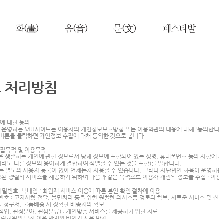
화(畵)
음(音)
문(文)
페스티발
 처리방침
집에 대한 동의
운영하는 MU사이트는 이용자의 개인정보보호방침 또는 이용약관의 내용에 대해 「동의합니다
」버튼을 클릭하면 개인정보 수집에 대해 동의한 것으로 봅니다.
수집목적 및 이용목적
은 생존하는 개인에 관한 정보로서 당해 정보에 포함되어 있는 성명, 휴대폰번호 등의 사항에
더라도 다른 정보와 용이하게 결합하여 식별할 수 있는 것을 포함)를 말합니다.
는 별도의 사용자 등록이 없이 언제든지 사용할 수 있습니다. 그러나 사단법인 화음이 운영
상된 양질의 서비스를 제공하기 위하여 다음과 같은 목적으로 이용자 개인의 정보를 수집 · 이
 비밀번호, 닉네임 : 회원제 서비스 이용에 따른 본인 확인 절차에 이용
폰번호 : 고지사항 전달, 불만처리 등을 위한 원활한 의사소통 경로의 확보, 새로운 서비스 및 
 : 청구서, 물품배송 시 정확한 배송지의 확보
(직업, 관심분야, 관심분류) : 개인맞춤 서비스를 제공하기 위한 자료
s : 불량회원의 부정 이용 방지와 비인가 사용 방지