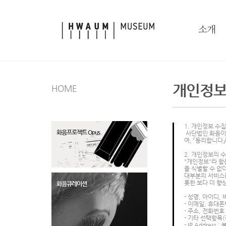
본문으로 바로가기
소개
개인정보
HOME
1. 개인정보 수
화음프로젝트 Opus
사단법인 화음이 
여, 「동의합니다
2. 개인정보의 
"개인정보"라 함
을 식별할 수 없
대부분의 서비스
롯한 보다 더 향
화음큐레이션
- 성명, 아이디,
- 이메일, 휴대
- 주소, 전화번호
- 기타 선택항목
- IP Addres