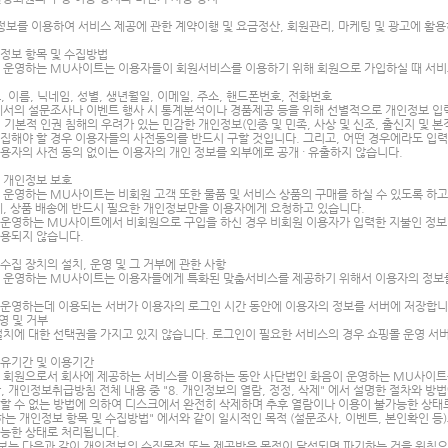
정보를 이용하여 서비스 제공에 관한 계약이행 및 요금정산, 회원관리, 마케팅 및 광고에 활
인정보 항목 및 수집방법
 운영하는 MU사이트는 이용자들이 회원서비스를 이용하기 위해 회원으로 가입하실 때 서비
 이름, 닉네임, 성별, 생년월일, 이메일, 주소, 핸드폰번호, 전화번호
서의 설문조사나 이벤트 행사 시 통계분석이나 경품제공 등을 위해 선별적으로 개인정보 입력
 기본적 인권 침해의 우려가 있는 민감한 개인정보(인종 및 민족, 사상 및 신조, 출신지 및 본
집해야 할 경우 이용자들의 사전동의를 반드시 구할 것입니다. 그리고, 어떤 경우에라도 입
용자의 사전 동의 없이는 이용자의 개인 정보를 외부에로 공개 · 유출하지 않습니다.
객 개인정보 보호
운영하는 MU사이트는 비회원 고객 또한 물품 및 서비스 상품의 구매를 하실 수 있도록 하
제, 상품 배송에 반드시 필요한 개인정보만을 이용자에게 요청하고 있습니다.
운영하는 MU사이트에서 비회원으로 구입을 하신 경우 비회원 이용자가 입력한 지불인 정보 및
사용되지 않습니다.
동수집 장치의 설치, 운영 및 그 거부에 관한 사항
운영하는 MU사이트는 이용자들에게 특화된 맞춤서비스를 제공하기 위해서 이용자의 정보를 저
 운영하는데 이용되는 서버가 이용자의 로그인 시간 동안에 이용자의 정보를 서버에 저장합니
운영 및 거부
치에 대한 선택권을 가지고 있지 않습니다. 로그인이 필요한 서비스의 경우 쇼핑몰 운영 서
보유기간 및 이용기간
 회원으로서 회사에 제공하는 서비스를 이용하는 동안 사단법인 화음이 운영하는 MU사이트
, 개인정보취급방침 전체 내용 중 "8. 개인정보의 열람, 정정, 삭제" 에서 설명한 절차와 
할 수 없는 방법에 의하여 디스크에서 완전히 삭제하며 추후 열람이나 이용이 불가능한 상태
집하는 개인정보 항목 및 수집방법" 에서와 같이 일시적인 목적 (설문조사, 이벤트, 본인확인 
가능한 상태로 처리됩니다.
보는 다음과 같이 개인정보의 수집목적 또는 제공받은 목적이 달성되면 파기하는 것을 원칙으