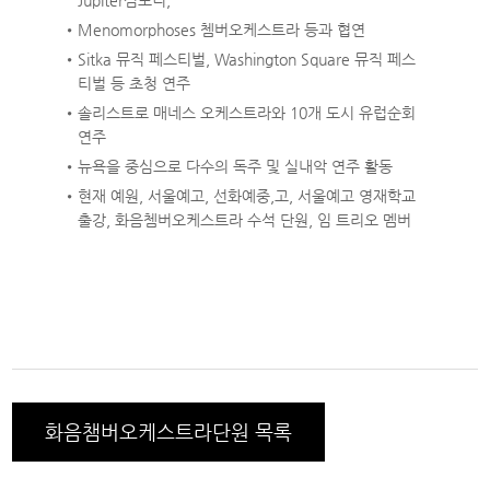
Jupiter심포니,
Menomorphoses 쳄버오케스트라 등과 협연
Sitka 뮤직 페스티벌, Washington Square 뮤직 페스
티벌 등 초청 연주
솔리스트로 매네스 오케스트라와 10개 도시 유럽순회
연주
뉴욕을 중심으로 다수의 독주 및 실내악 연주 활동
현재 예원, 서울예고, 선화예중,고, 서울예고 영재학교
출강, 화음쳄버오케스트라 수석 단원, 임 트리오 멤버
화음챔버오케스트라단원 목록