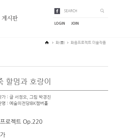
FACEBOOK
게시판
LOGIN
JOIN
화(畵)
화음프로젝트 미술작품
죽 할멈과 호랑이
가 : 글 서정오, 그림 박경진
명 : 예술의전당IBK챔버홀
프로젝트 Op.220
가