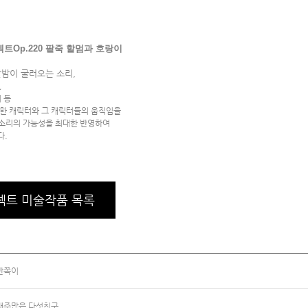
트Op.220 팥죽 할멈과 호랑이
알밤이 굴러오는 소리,
,
 등
한 캐릭터와 그 캐릭터들의 움직임을
는 소리의 가능성을 최대한 반영하여
다.
젝트 미술작품 목록
반쪽이
재주많은 다섯친구