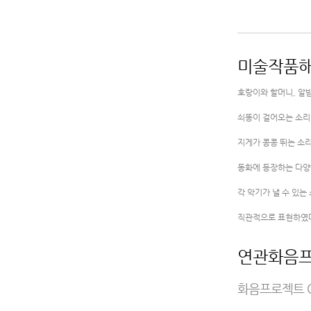
미술작품
​호랑이와 할머니, 알
쇠똥이 걸어오는 소리
지게가 콩콩 뛰는 소리
동화에 등장하는 다양
각 악기가 낼 수 있
직관적으로 표현하였
연관화음
화음프로젝트 O