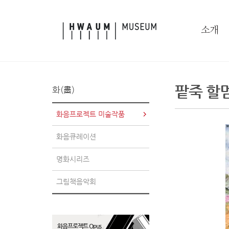
본문으로 바로가기
소개
팥죽 할
화(畵)
화음프로젝트 미술작품
화음큐레이션
명화시리즈
그림책음악회
화음프로젝트 Opus