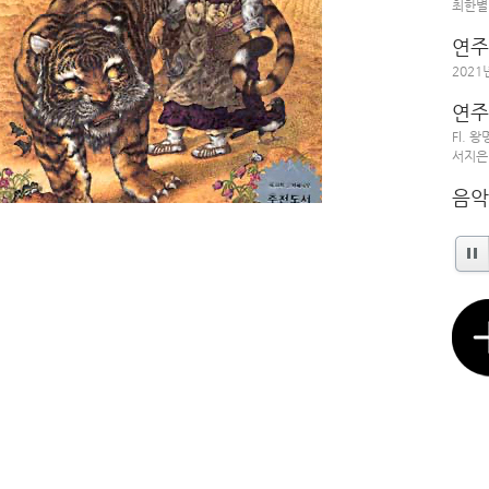
최한별
연주
2021
연주
Fl. 왕
서지은 (F
음악