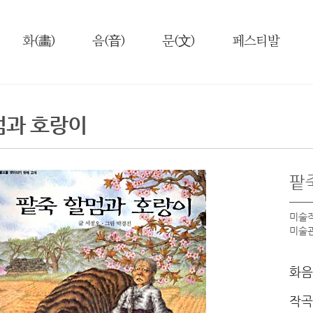
화(畵)
음(音)
문(文)
페스티발
멈과 호랑이
팥
미술작
미술관
화음
작곡