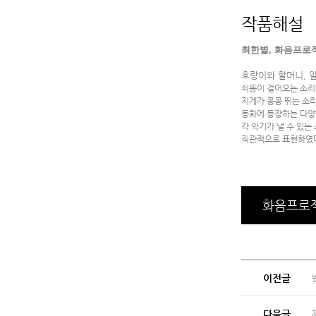
작품해설
최한별, 화음프로젝
​호랑이와 할머니, 
쇠똥이 걸어오는 소리
지게가 콩콩 뛰는 소리
동화에 등장하는 다양
각 악기가 낼 수 있
직관적으로 표현하였
화음프로
이전글
다음글