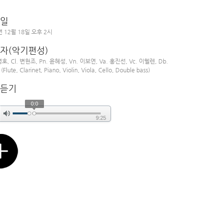
일
년 12월 18일 오후 2시
자(악기편성)
명호, Cl. 변현조, Pn. 윤혜성, Vn. 이보연, Va. 홍진선, Vc. 이헬렌, Db.
lute, Clarinet, Piano, Violin, Viola, Cello, Double bass)
듣기
0:0
9:25